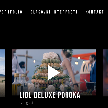
PORTFOLIO
GLASOVNI INTERPRETI
KONTAKT
Slovenski moški glasovi
Slovenski ženski glasovi
Hrvaški moški glasovi
Hrvaški ženski glasovi
LIDL DELUXE POROKA
tv oglasi